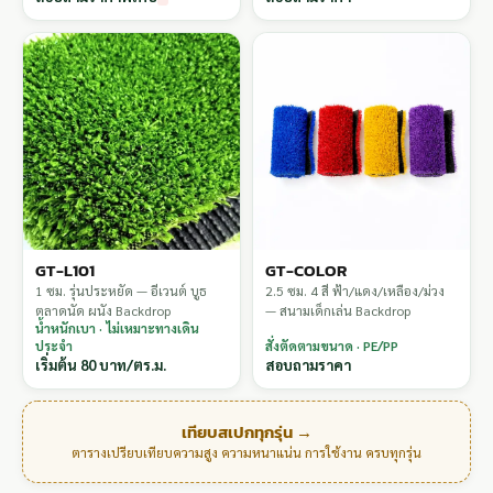
GT-L101
GT-COLOR
1 ซม. รุ่นประหยัด — อีเวนต์ บูธ
2.5 ซม. 4 สี ฟ้า/แดง/เหลือง/ม่วง
ตลาดนัด ผนัง Backdrop
— สนามเด็กเล่น Backdrop
น้ำหนักเบา · ไม่เหมาะทางเดิน
ประจำ
สั่งตัดตามขนาด · PE/PP
เริ่มต้น 80 บาท/ตร.ม.
สอบถามราคา
เทียบสเปกทุกรุ่น →
ตารางเปรียบเทียบความสูง ความหนาแน่น การใช้งาน ครบทุกรุ่น