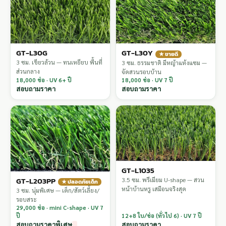
GT-L30G
GT-L30Y
★ ขายดี
3 ซม. เขียวล้วน — ทนเหยียบ พื้นที่
3 ซม. ธรรมชาติ มีหญ้าแห้งแซม —
ส่วนกลาง
จัดสวนรอบบ้าน
18,000 ช่อ · UV 6+ ปี
18,000 ช่อ · UV 7 ปี
สอบถามราคา
สอบถามราคา
GT-L1035
GT-L203PP
3.5 ซม. พรีเมียม U-shape — สวน
★ ปลอดภัยเด็ก
หน้าบ้านหรู เสมือนจริงสุด
3 ซม. นุ่มพิเศษ — เด็ก/สัตว์เลี้ยง/
รอบสระ
29,000 ช่อ · mini C-shape · UV 7
ปี
12+8 ใบ/ช่อ (ทั่วไป 6) · UV 7 ปี
สอบถามราคาพิเศษ
สอบถามราคา