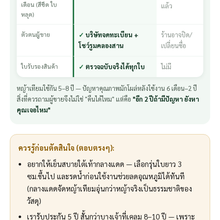
เดือน (สีซีด ใบ
แล้ว
หลุด)
ตัวตนผู้ขาย
บริษัทจดทะเบียน +
ร้านอาจปิด/
โชว์รูมคลองสาน
เปลี่ยนชื่อ
ใบรับรองสินค้า
ตรวจฉบับจริงได้ทุกใบ
ไม่มี
หญ้าเทียมใช้กัน 5–8 ปี — ปัญหาคุณภาพมักโผล่หลังใช้งาน 6 เดือน–2 ปี
สิ่งที่ควรถามผู้ขายจึงไม่ใช่ "คืนได้ไหม" แต่คือ
"อีก 2 ปีถ้ามีปัญหา ยังหา
คุณเจอไหม"
ควรรู้ก่อนตัดสินใจ (ตอบตรงๆ):
อยากให้เย็นสบายใต้เท้ากลางแดด — เลือกรุ่นใบยาว 3
ซม.ขึ้นไป และรดน้ำก่อนใช้งานช่วยลดอุณหภูมิได้ทันที
(กลางแดดจัดหญ้าเทียมอุ่นกว่าหญ้าจริงเป็นธรรมชาติของ
วัสดุ)
เรารับประกัน 5 ปี สั้นกว่าบางเจ้าที่เคลม 8–10 ปี — เพราะ