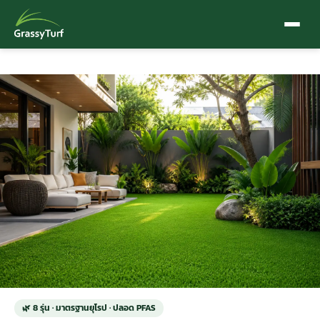
หน้าแรก
› หญ้าเทียมตกแต่ง
🌿 8 รุ่น · มาตรฐานยุโรป · ปลอด PFAS