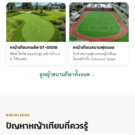
หญ้าเทียมกอล์ฟ GT-G1018
หญ้าเทียมสนามฟุตบอล
พัตต์/ไดร์ฟ ทอแน่นสูง หน้ากว้าง 4
รับทำสนามฟุตบอลหญ้าเทียม
ม. ไร้รอยต่อ
โครงสร้างใบ Diamond Shape
ดูหญ้าสนามกีฬาทั้งหมด →
KNOWLEDGE
ปัญหาหญ้าเทียมที่ควรรู้