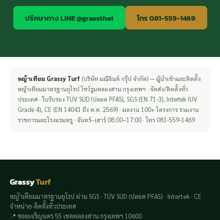
ปรึกษาทาง LINE @grassthai
โทร 081-559-1469
หญ้าเทียม Grassy Turf
(บริษัท มณีจินต์ กรุ๊ป จำกัด) — ผู้นำเข้าและติดตั้ง
หญ้าเทียมมาตรฐานยุโรป โชว์รูมคลองสาน กรุงเทพฯ · จัดส่ง/ติดตั้งทั่ว
ประเทศ · ใบรับรอง TÜV SÜD (ปลอด PFAS), SGS (EN 71-3), Intertek (UV
Grade 4), CE (EN 14041 ถึง ต.ค. 2569) · ผลงาน 100+ โครงการ รวมงาน
ราชการและโรงแรมหรู · จันทร์–เสาร์ 08:00–17:00 · โทร 081-559-1469
Grassy
Turf
หญ้าเทียมมาตรฐานยุโรป ผ่าน SGS · TÜV SÜD (ปลอด PFAS) · Intertek · CE
จำหน่าย-ติดตั้งทั่วประเทศ
📍 ซอยเจริญนคร 55 เขตคลองสาน กรุงเทพฯ 10600