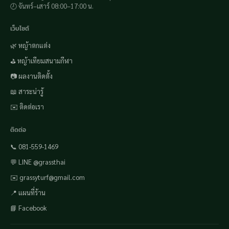
🕗 จันทร์–เสาร์ 08:00–17:00 น.
เว็บไซต์
🌿 หญ้าตกแต่ง
⛳ หญ้าเทียมสนามกีฬา
📷 ผลงานติดตั้ง
📖 สาระน่ารู้
✉️ ติดต่อเรา
ติดต่อ
📞 081-559-1469
💬 LINE @grassthai
✉️ grassyturf@gmail.com
📍 แผนที่ร้าน
📘 Facebook