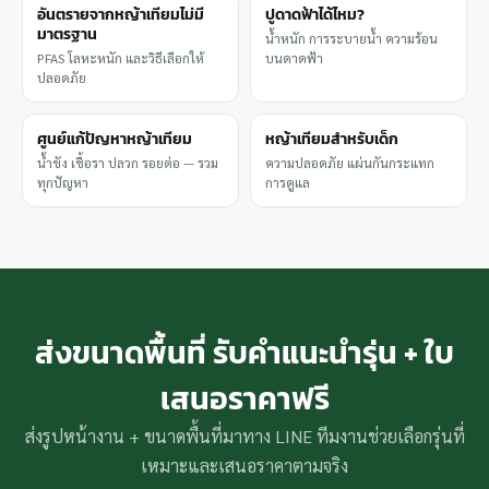
อันตรายจากหญ้าเทียมไม่มี
ปูดาดฟ้าได้ไหม?
มาตรฐาน
น้ำหนัก การระบายน้ำ ความร้อน
PFAS โลหะหนัก และวิธีเลือกให้
บนดาดฟ้า
ปลอดภัย
ศูนย์แก้ปัญหาหญ้าเทียม
หญ้าเทียมสำหรับเด็ก
น้ำขัง เชื้อรา ปลวก รอยต่อ — รวม
ความปลอดภัย แผ่นกันกระแทก
ทุกปัญหา
การดูแล
ส่งขนาดพื้นที่ รับคำแนะนำรุ่น + ใบ
เสนอราคาฟรี
ส่งรูปหน้างาน + ขนาดพื้นที่มาทาง LINE ทีมงานช่วยเลือกรุ่นที่
เหมาะและเสนอราคาตามจริง