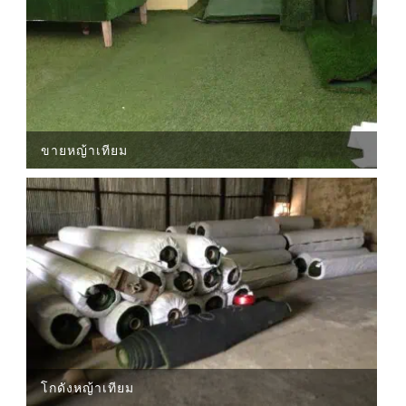
ขายหญ้าเทียม
โกดังหญ้าเทียม