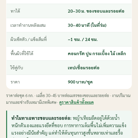
ทาได้
20–30 ม. ของขอบและรอยต่อ
เวลาทำงานหลังผสม
30–40 นาที (ในที่ร่ม)
ผิวเซ็ตตัว / แข็งเต็มที่
~1 ชม. / 24 ชม.
พื้นผิวที่ใช้ได้
คอนกรีต ปูน กระเบื้อง ไม้ เหล็ก
ใช้คู่กับ
เทปเชื่อมรอยต่อ
ราคา
900 บาท/ชุด
ราคาต่อชุด 6 กก. · เฉลี่ย 30–45 บาทต่อเมตรของขอบและรอยต่อ · งานปริมาณ
มากและช่างรับเหมามีเรทพิเศษ ·
ดูราคาสินค้าทั้งหมด
ทำไมทาเฉพาะขอบและรอยต่อ:
หญ้าเทียมยึดอยู่ได้ด้วยน้ำ
หนักตัวเองและแรงยึดที่ขอบ การทากาวเต็มพื้นไม่เพิ่มความแข็ง
แรงอย่างมีนัยสำคัญ แต่ทำให้ต้นทุนกาวสูงขึ้นหลายเท่าและรื้อ