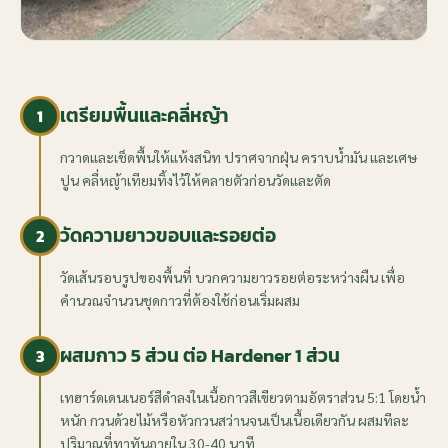
เตรียมพื้นและคลี่หญ้า
1
กวาดและเช็ดพื้นให้แห้งสนิท ปราศจากฝุ่น คราบน้ำมัน และเศษ
ปูน คลี่หญ้าเทียมทิ้งไว้ให้คลายตัวก่อนวัดและตัด
วัดความยาวขอบและรอยต่อ
2
วัดเส้นรอบรูปของพื้นที่ บวกความยาวรอยต่อระหว่างผืน เพื่อ
คำนวณจำนวนชุดกาวที่ต้องใช้ก่อนเริ่มผสม
ผสมกาว 5 ส่วน ต่อ Hardener 1 ส่วน
3
เทฮาร์ดเดนเนอร์สีดำลงในเนื้อกาวสีเขียวตามอัตราส่วน 5:1 โดยน้ำ
หนัก กวนด้วยไม้หรือหัวกวนสว่านจนเป็นเนื้อเดียวกัน ผสมทีละ
ปริมาณที่ทาทันภายใน 30-40 นาที