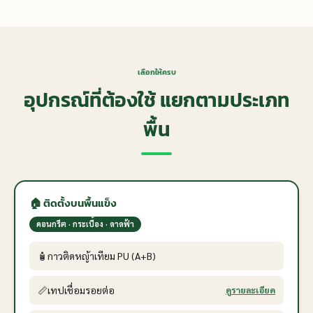
เลือกให้ครบ
อุปกรณ์ที่ต้องใช้ แยกตามประเภท
พื้น
🏠 ติดตั้งบนพื้นแข็ง
คอนกรีต · กระเบื้อง · ดาดฟ้า
🧴
กาวติดหญ้าเทียม PU (A+B)
📏
เทปเชื่อมรอยต่อ
ดูรายละเอียด