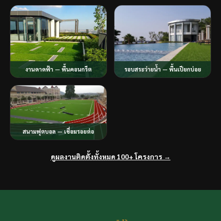
งานดาดฟ้า — พื้นคอนกรีต
รอบสระว่ายน้ำ — พื้นเปียกบ่อย
สนามฟุตบอล — เชื่อมรอยต่อ
ดูผลงานติดตั้งทั้งหมด 100+ โครงการ →