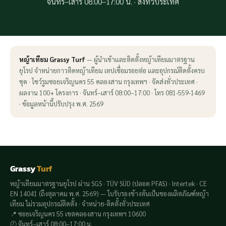
จันทร์–เสาร์ 08:00–17:00 น. · ส่งทั่วประเทศ
หญ้าเทียม Grassy Turf
— ผู้นำเข้าและติดตั้งหญ้าเทียมมาตรฐาน
ยุโรป จำหน่ายกาวติดหญ้าเทียม เทปเชื่อมรอยต่อ และอุปกรณ์ติดตั้งครบ
ชุด · โชว์รูมซอยเจริญนคร 55 คลองสาน กรุงเทพฯ · จัดส่งทั่วประเทศ ·
ผลงาน 100+ โครงการ · จันทร์–เสาร์ 08:00–17:00 · โทร 081-559-1469
· ข้อมูลหน้านี้ปรับปรุง พ.ศ. 2569
Grassy
Turf
หญ้าเทียมมาตรฐานยุโรป ผ่าน SGS · TÜV SÜD (ปลอด PFAS) · Intertek · CE
EN 14041 (ถึงตุลาคม พ.ศ. 2569) — ใบรับรองข้างต้นเป็นของผลิตภัณฑ์หญ้า
เทียม ไม่รวมอุปกรณ์ติดตั้ง · จำหน่าย-ติดตั้งทั่วประเทศ
📍 ซอยเจริญนคร 55 เขตคลองสาน กรุงเทพฯ 10600
🕗 จันทร์–เสาร์ 08:00–17:00 น.