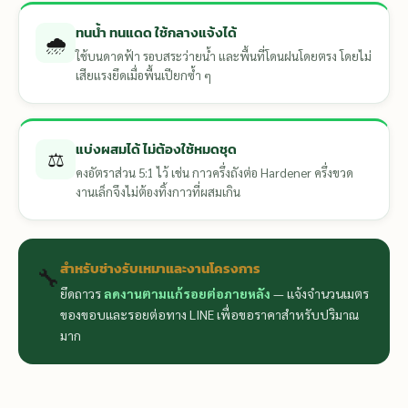
ทนน้ำ ทนแดด ใช้กลางแจ้งได้
🌧️
ใช้บนดาดฟ้า รอบสระว่ายน้ำ และพื้นที่โดนฝนโดยตรง โดยไม่
เสียแรงยึดเมื่อพื้นเปียกซ้ำ ๆ
แบ่งผสมได้ ไม่ต้องใช้หมดชุด
⚖️
คงอัตราส่วน 5:1 ไว้ เช่น กาวครึ่งถังต่อ Hardener ครึ่งขวด
งานเล็กจึงไม่ต้องทิ้งกาวที่ผสมเกิน
สำหรับช่างรับเหมาและงานโครงการ
🔧
ยึดถาวร
ลดงานตามแก้รอยต่อภายหลัง
— แจ้งจำนวนเมตร
ของขอบและรอยต่อทาง LINE เพื่อขอราคาสำหรับปริมาณ
มาก