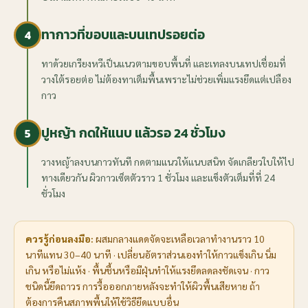
ทากาวที่ขอบและบนเทปรอยต่อ
4
ทาด้วยเกรียงหวีเป็นแนวตามขอบพื้นที่ และเทลงบนเทปเชื่อมที่
วางใต้รอยต่อ ไม่ต้องทาเต็มพื้นเพราะไม่ช่วยเพิ่มแรงยึดแต่เปลือง
กาว
ปูหญ้า กดให้แนบ แล้วรอ 24 ชั่วโมง
5
วางหญ้าลงบนกาวทันที กดตามแนวให้แนบสนิท จัดเกลียวใบให้ไป
ทางเดียวกัน ผิวกาวเซ็ตตัวราว 1 ชั่วโมง และแข็งตัวเต็มที่ที่ 24
ชั่วโมง
ควรรู้ก่อนลงมือ:
ผสมกลางแดดจัดจะเหลือเวลาทำงานราว 10
นาทีแทน 30–40 นาที · เปลี่ยนอัตราส่วนเองทำให้กาวแข็งเกิน นิ่ม
เกิน หรือไม่แห้ง · พื้นชื้นหรือมีฝุ่นทำให้แรงยึดลดลงชัดเจน · กาว
ชนิดนี้ยึดถาวร การรื้อออกภายหลังจะทำให้ผิวพื้นเสียหาย ถ้า
ต้องการคืนสภาพพื้นให้ใช้วิธียึดแบบอื่น