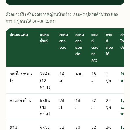
ตัวอย่างจริง คำนวณจากหญ้าหน้ากว้าง 2 เมตร ปูตามด้านยาว และ
กาว 1 ชุดทาได้ 20–30 เมตร
ลักษณะงาน
ขนาด
ความ
ความ
รวม
กาว
ค่ากา
พื้นที่
ยาว
ยาว
ที่
ที่
โดย
ขอบ
รอย
ต้อง
ต้อง
ประม
ต่อ
ทา
ใช้
กาว
ระเบียง/คอน
3×4 ม.
14
4 ม.
18
1
900
โด
(12
ม.
ม.
ชุด
บาท
ตร.ม.)
สวนหลังบ้าน
5×8 ม.
26
16
42
2-3
1,80
(40
ม.
ม.
ม.
ชุด
2,70
ตร.ม.)
บาท
ลาน
6×10
32
20
52
2-3
1,80