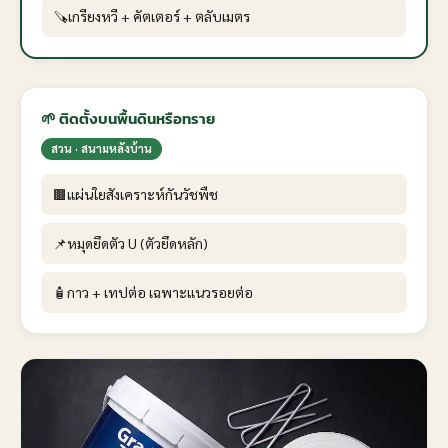
🪚
เกรียงหวี + คัตเตอร์ + ตลับเมตร
🌱 ติดตั้งบนพื้นดินหรือทราย
สวน · สนามหลังบ้าน
🟫
แผ่นใยสังเคราะห์กันวัชพืช
📌
หมุดยึดตัว U (ตัวยึดหลัก)
🧴
กาว + เทปต่อ เฉพาะแนวรอยต่อ