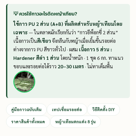
💡 ควรใช้กาวอะไรติดหญ้าเทียม?
ใช้กาว PU 2 ส่วน (A+B) ที่ผลิตสำหรับหญ้าเทียมโดย
เฉพาะ
— ในตลาดมักเรียกกันว่า “กาวอีพ็อกซี่ 2 ส่วน”
เนื้อกาวเป็น
สีเขียว
จึงกลืนกับหญ้าเมื่อเยิ้มขึ้นรอยต่อ
ต่างจากกาว PU สีขาวทั่วไป · ผสม
เนื้อกาว 5 ส่วน :
Hardener สีดำ 1 ส่วน
โดยน้ำหนัก · 1 ชุด 6 กก. ทาแนว
ขอบและรอยต่อได้ราว
20–30 เมตร
· ไม่ทาเต็มพื้น
คู่มือกาวฉบับเต็ม
เทปเชื่อมรอยต่อ
วิธีติดตั้ง DIY
ราคาสินค้าทั้งหมด
หญ้าเทียมตกแต่ง 8 รุ่น