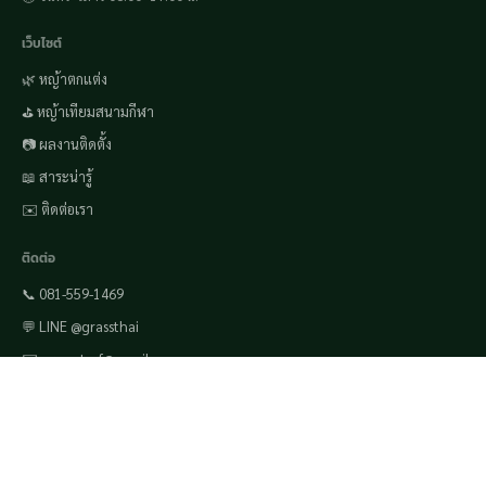
เว็บไซต์
🌿 หญ้าตกแต่ง
⛳ หญ้าเทียมสนามกีฬา
📷 ผลงานติดตั้ง
📖 สาระน่ารู้
✉️ ติดต่อเรา
ติดต่อ
📞 081-559-1469
💬 LINE @grassthai
✉️ grassyturf@gmail.com
🧴
กาว PU 5:1
· แจ้งขนาดพื้นที่ คำนวณจำนวนชุดให้ฟรี
📍 แผนที่ร้าน
📘 Facebook
LINE ฟรี
โทร