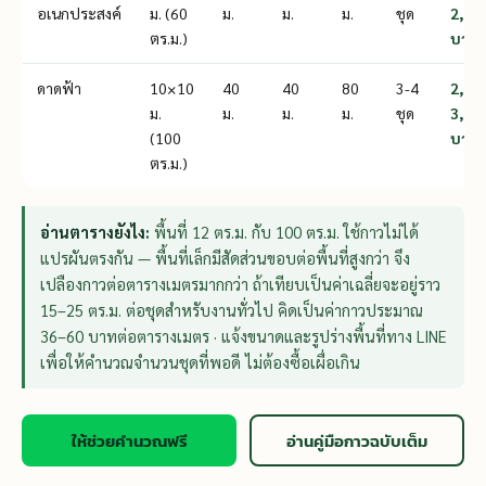
อเนกประสงค์
ม. (60
ม.
ม.
ม.
ชุด
2,70
ตร.ม.)
บาท
ดาดฟ้า
10×10
40
40
80
3-4
2,70
ม.
ม.
ม.
ม.
ชุด
3,60
(100
บาท
ตร.ม.)
อ่านตารางยังไง:
พื้นที่ 12 ตร.ม. กับ 100 ตร.ม. ใช้กาวไม่ได้
แปรผันตรงกัน — พื้นที่เล็กมีสัดส่วนขอบต่อพื้นที่สูงกว่า จึง
เปลืองกาวต่อตารางเมตรมากกว่า ถ้าเทียบเป็นค่าเฉลี่ยจะอยู่ราว
15–25 ตร.ม. ต่อชุดสำหรับงานทั่วไป คิดเป็นค่ากาวประมาณ
36–60 บาทต่อตารางเมตร · แจ้งขนาดและรูปร่างพื้นที่ทาง LINE
เพื่อให้คำนวณจำนวนชุดที่พอดี ไม่ต้องซื้อเผื่อเกิน
ให้ช่วยคำนวณฟรี
อ่านคู่มือกาวฉบับเต็ม