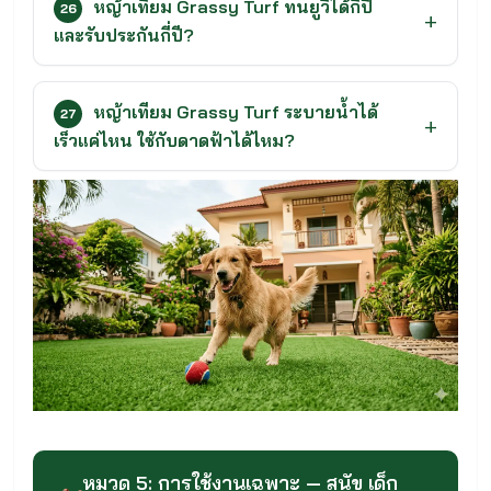
หญ้าเทียม Grassy Turf ทนยูวีได้กี่ปี
26
และรับประกันกี่ปี?
หญ้าเทียม Grassy Turf ระบายน้ำได้
27
เร็วแค่ไหน ใช้กับดาดฟ้าได้ไหม?
หมวด 5: การใช้งานเฉพาะ — สุนัข เด็ก