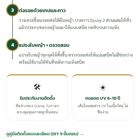
3
ต่อรอยด้วยเทปและกาว
วางเทปเชื่อมรอยต่อใต้ผืนหญ้า ปาดกาว Epoxy 2 ส่วนผสมให้ทั่ว
แล้วประกบขอบหญ้าลงมาให้แนบสนิท กดทับจนกาวแห้ง
4
แปรงใบหญ้า + ตรวจสอบ
แปรงใบหญ้าทุกจุดให้ตั้งขึ้น ตรวจรอยต่อให้แน่นสนิทไม่มีช่องว่าง
พร้อมใช้งานได้ทันทีหลังกาวแห้งสนิท
🛠️
☀️
รับประกันงานติดตั้ง
ทนแดด UV 6–10 ปี
ทีมช่างของ Grassy Turf เอง
เส้นใยผสมสาร UV ในเนื้อวัสดุ ไม่
ควบคุมคุณภาพทุกขั้นตอน
ซีดง่าย
ดูคู่มือติดตั้งแบบละเอียด (DIY 9 ขั้นตอน) →