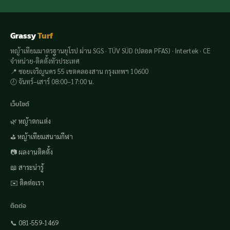
Grassy
Turf
หญ้าเทียมมาตรฐานยุโรป ผ่าน SGS · TÜV SÜD (ปลอด PFAS) · Intertek · CE
จำหน่าย-ติดตั้งทั่วประเทศ
📍 ซอยเจริญนคร 55 เขตคลองสาน กรุงเทพฯ 10600
🕗 จันทร์–เสาร์ 08:00–17:00 น.
เว็บไซต์
🌿 หญ้าตกแต่ง
⛳ หญ้าเทียมสนามกีฬา
📷 ผลงานติดตั้ง
📖 สาระน่ารู้
✉️ ติดต่อเรา
ติดต่อ
📞 081-559-1469