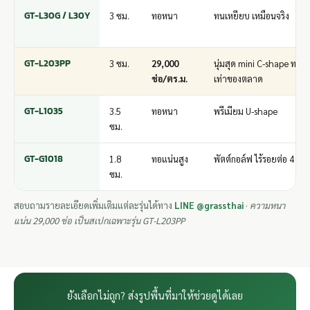
GT-L30G / L30Y
3 ซม.
ทอหนา
ทนเหยียบ เหมือนจริง
GT-L203PP
3 ซม.
29,000
นุ่มสุด mini C-shape ทอแ
ช่อ/ตร.ม.
เท่าของตลาด
GT-L1035
3.5
ทอหนา
พรีเมียม U-shape
ซม.
GT-G1018
1.8
ทอแน่นสูง
พัตต์กอล์ฟ ไร้รอยต่อ 4 ม.
ซม.
สอบถามรายละเอียดเพิ่มเติมแต่ละรุ่นได้ทาง
LINE @grassthai
·
ความหนา
แน่น 29,000 ช่อ เป็นสเปกเฉพาะรุ่น GT-L203PP
ยังเลือกไม่ถูก? ส่งรูปพื้นที่มาให้ช่วยดูได้เลย