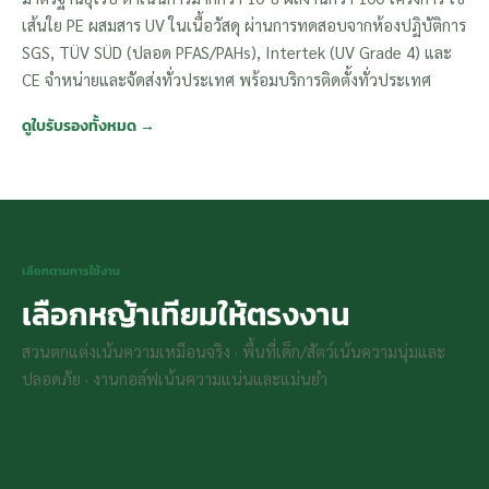
เส้นใย PE ผสมสาร UV ในเนื้อวัสดุ ผ่านการทดสอบจากห้องปฏิบัติการ
SGS, TÜV SÜD (ปลอด PFAS/PAHs), Intertek (UV Grade 4) และ
CE จำหน่ายและจัดส่งทั่วประเทศ พร้อมบริการติดตั้งทั่วประเทศ
ดูใบรับรองทั้งหมด →
🏡
🐾
เลือกตามการใช้งาน
หญ้าตกแต่ง / สวน-คอน
⛳
📦
เลือกหญ้าเทียมให้ตรงงาน
โด
เด็ก & สัตว์เลี้ยง
กอล์ฟ / กีฬา
ขายส่ง / โครงการ
เหมือนจริง นุ่ม เท้าเปล่าสบาย ทน
นุ่มพิเศษ mini C-shape ปลอด
สวนตกแต่งเน้นความเหมือนจริง · พื้นที่เด็ก/สัตว์เน้นความนุ่มและ
พัตต์แม่น ทอแน่นสูง หน้ากว้าง 4
ระบบ dealer พร้อมใบรับรอง
แดดไทย
PFAS ล้างง่าย
ม. ไร้รอยต่อ
สำหรับ TOR
ปลอดภัย · งานกอล์ฟเน้นความแน่นและแม่นยำ
ดูทั้งหมด →
GT-L203PP →
ดูทั้งหมด →
สอบถาม →