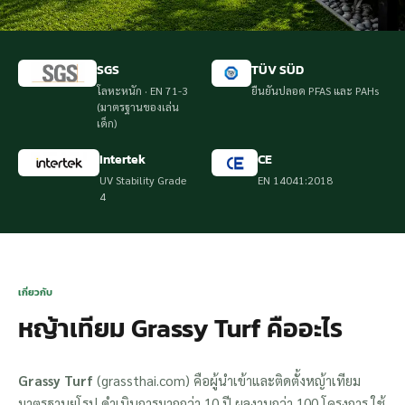
SGS
TÜV SÜD
โลหะหนัก · EN 71-3
ยืนยันปลอด PFAS และ PAHs
(มาตรฐานของเล่น
เด็ก)
Intertek
CE
UV Stability Grade
EN 14041:2018
4
เกี่ยวกับ
หญ้าเทียม Grassy Turf คืออะไร
Grassy Turf
(grassthai.com) คือผู้นำเข้าและติดตั้งหญ้าเทียม
มาตรฐานยุโรป ดำเนินการมากกว่า 10 ปี ผลงานกว่า 100 โครงการ ใช้