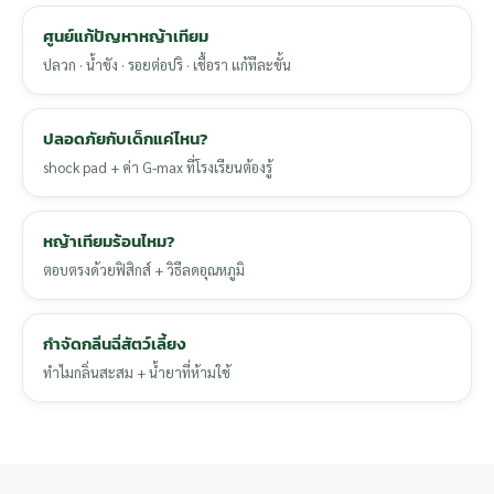
ศูนย์แก้ปัญหาหญ้าเทียม
ปลวก · น้ำขัง · รอยต่อปริ · เชื้อรา แก้ทีละขั้น
ปลอดภัยกับเด็กแค่ไหน?
shock pad + ค่า G-max ที่โรงเรียนต้องรู้
หญ้าเทียมร้อนไหม?
ตอบตรงด้วยฟิสิกส์ + วิธีลดอุณหภูมิ
กำจัดกลิ่นฉี่สัตว์เลี้ยง
ทำไมกลิ่นสะสม + น้ำยาที่ห้ามใช้