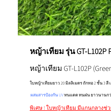
หญ้าเทียม รุ่น GT-L102P 
หญ้าเทียม GT-L102P (Gree
ใบหญ้าเทียมยาว 20 มิลลิเมตร ถักทอ 2 ชั้น 3 
ผสมสารป้องกัน UV
ทนแดด ทนฝน ยาวนานกว่า 
พิเศษ ! ใบหญ้าเทียม มีแกนกลางช่วยก